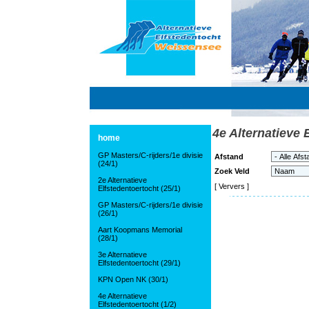
4e Alternatieve 
home
GP Masters/C-rijders/1e divisie
Afstand
(24/1)
Zoek Veld
2e Alternatieve
[
Ververs
]
Elfstedentoertocht (25/1)
GP Masters/C-rijders/1e divisie
(26/1)
Aart Koopmans Memorial
(28/1)
3e Alternatieve
Elfstedentoertocht (29/1)
KPN Open NK (30/1)
4e Alternatieve
Elfstedentoertocht (1/2)