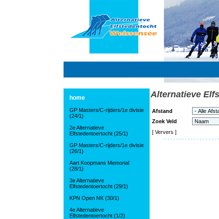
Alternatieve Elf
home
GP Masters/C-rijders/1e divisie
Afstand
(24/1)
Zoek Veld
2e Alternatieve
[
Ververs
]
Elfstedentoertocht (25/1)
GP Masters/C-rijders/1e divisie
(26/1)
Aart Koopmans Memorial
(28/1)
3e Alternatieve
Elfstedentoertocht (29/1)
KPN Open NK (30/1)
4e Alternatieve
Elfstedentoertocht (1/2)