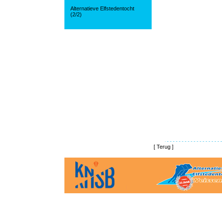
Alternatieve Elfstedentocht
(2/2)
[
Terug
]