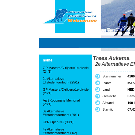
Trees Aukema
home
2e Alternatieve El
GP Masters/C-rijders/1e divisie
(24/1)
Startnummer
4166
2e Alternatieve
Elfstedentoertocht (25/1)
Plaats
MAK
GP Masters/C-rijders/1e divisie
Land
NED
(26/1)
Geslacht
Fem
Aart Koopmans Memorial
Afstand
100 
(28/1)
Starttijd
07:0
3e Alternatieve
Elfstedentoertocht (29/1)
KPN Open NK (30/1)
4e Alternatieve
Elfstedentoertocht (1/2)