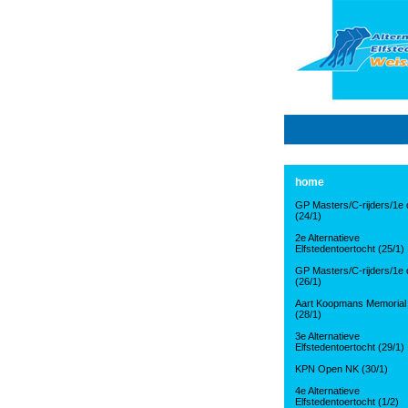
home
GP Masters/C-rijders/1e d
(24/1)
2e Alternatieve
Elfstedentoertocht (25/1)
GP Masters/C-rijders/1e d
(26/1)
Aart Koopmans Memorial
(28/1)
3e Alternatieve
Elfstedentoertocht (29/1)
KPN Open NK (30/1)
4e Alternatieve
Elfstedentoertocht (1/2)