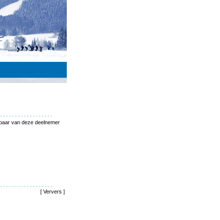
ikbaar van deze deelnemer
[
Ververs
]