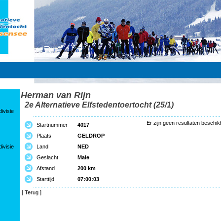
Herman van Rijn
2e Alternatieve Elfstedentoertocht (25/1)
ivisie
Er zijn geen resultaten besch
Startnummer
4017
Plaats
GELDROP
ivisie
Land
NED
Geslacht
Male
Afstand
200 km
Starttijd
07:00:03
[
Terug
]