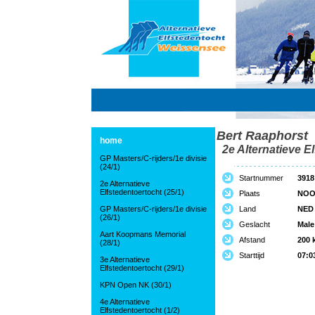
Bert Raaphorst
home
2e Alternatieve El
GP Masters/C-rijders/1e divisie
(24/1)
Startnummer
3918
2e Alternatieve
Elfstedentoertocht (25/1)
Plaats
NOO
GP Masters/C-rijders/1e divisie
Land
NED
(26/1)
Geslacht
Male
Aart Koopmans Memorial
Afstand
200 
(28/1)
Starttijd
07:0
3e Alternatieve
Elfstedentoertocht (29/1)
KPN Open NK (30/1)
4e Alternatieve
Elfstedentoertocht (1/2)