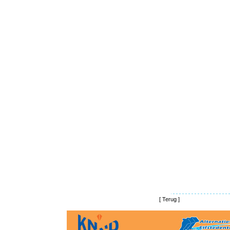
[
Terug
]