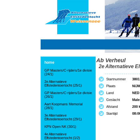
Ab Verheul
home
2e Alternatieve El
GP Masters/C-rijders/1e divisie
(24/1)
Startnummer
3801
2e Alternatieve
Elfstedentoertocht (25/1)
Plaats
NIJ
GP Masters/C-rijders/1e divisie
Land
NED
(26/1)
Geslacht
Male
Aart Koopmans Memorial
Afstand
200 
(28/1)
Starttijd
08:0
3e Alternatieve
Elfstedentoertocht (29/1)
KPN Open NK (30/1)
4e Alternatieve
Elfstedentoertocht (1/2)