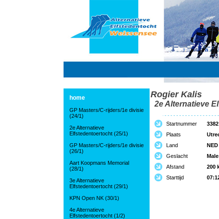
Rogier Kalis
home
2e Alternatieve El
GP Masters/C-rijders/1e divisie
(24/1)
Startnummer
3382
2e Alternatieve
Elfstedentoertocht (25/1)
Plaats
Utre
GP Masters/C-rijders/1e divisie
Land
NED
(26/1)
Geslacht
Male
Aart Koopmans Memorial
Afstand
200 
(28/1)
Starttijd
07:1
3e Alternatieve
Elfstedentoertocht (29/1)
KPN Open NK (30/1)
4e Alternatieve
Elfstedentoertocht (1/2)