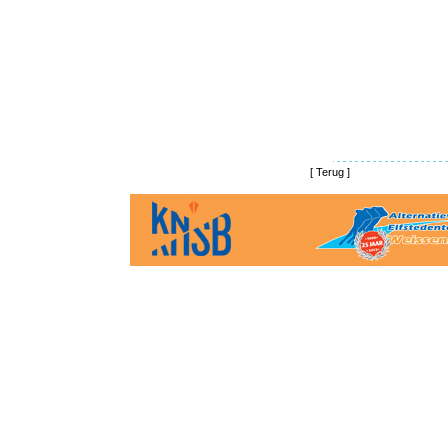
[
Terug
]