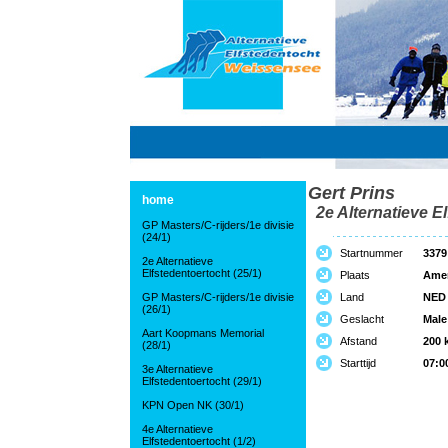
Gert Prins
home
2e Alternatieve El
GP Masters/C-rijders/1e divisie
(24/1)
Startnummer
3379
2e Alternatieve
Elfstedentoertocht (25/1)
Plaats
Amer
GP Masters/C-rijders/1e divisie
Land
NED
(26/1)
Geslacht
Male
Aart Koopmans Memorial
Afstand
200 
(28/1)
Starttijd
07:0
3e Alternatieve
Elfstedentoertocht (29/1)
KPN Open NK (30/1)
4e Alternatieve
Elfstedentoertocht (1/2)