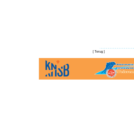
[
Terug
]