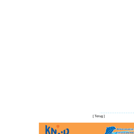
[
Terug
]