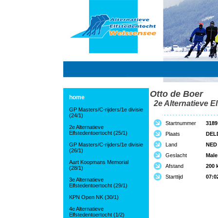
Otto de Boer
home
2e Alternatieve El
GP Masters/C-rijders/1e divisie
(24/1)
Startnummer
3189
2e Alternatieve
Elfstedentoertocht (25/1)
Plaats
DEL
GP Masters/C-rijders/1e divisie
Land
NED
(26/1)
Geslacht
Male
Aart Koopmans Memorial
Afstand
200 
(28/1)
Starttijd
07:0
3e Alternatieve
Elfstedentoertocht (29/1)
KPN Open NK (30/1)
4e Alternatieve
Elfstedentoertocht (1/2)