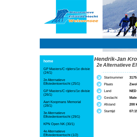
Hendrik-Jan Kro
home
2e Alternatieve El
GP Masters/C-rijders/1e divisie
(24/1)
Startnummer
3175
2e Alternatieve
Elfstedentoertocht (25/1)
Plaats
Zwol
GP Masters/C-rijders/1e divisie
Land
NED
(26/1)
Geslacht
Male
Aart Koopmans Memorial
Afstand
200 
(28/1)
Starttijd
07:1
3e Alternatieve
Elfstedentoertocht (29/1)
KPN Open NK (30/1)
4e Alternatieve
Elfstedentoertocht (1/2)