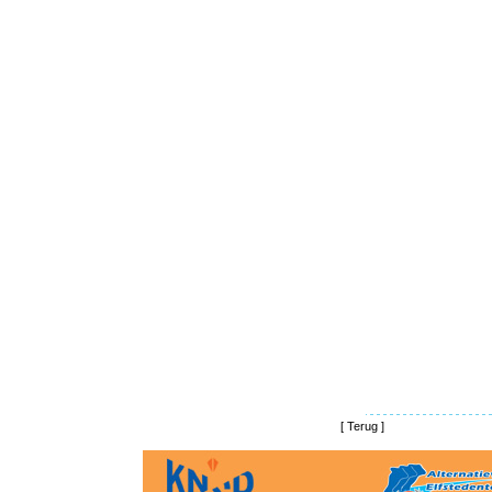
[
Terug
]