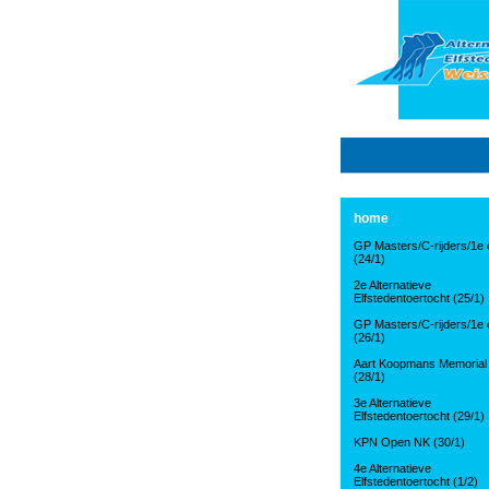
home
GP Masters/C-rijders/1e d
(24/1)
2e Alternatieve
Elfstedentoertocht (25/1)
GP Masters/C-rijders/1e d
(26/1)
Aart Koopmans Memorial
(28/1)
3e Alternatieve
Elfstedentoertocht (29/1)
KPN Open NK (30/1)
4e Alternatieve
Elfstedentoertocht (1/2)