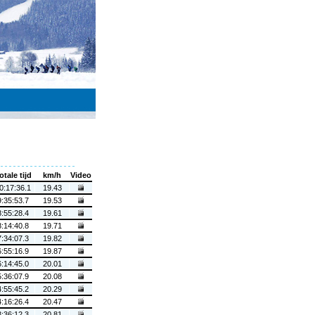
otale tijd
km/h
Video
0:17:36.1
19.43
9:35:53.7
19.53
8:55:28.4
19.61
8:14:40.8
19.71
7:34:07.3
19.82
6:55:16.9
19.87
6:14:45.0
20.01
5:36:07.9
20.08
4:55:45.2
20.29
4:16:26.4
20.47
3:36:12.3
20.81