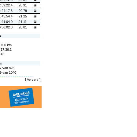
2:59:22.4
20.91
2:24:17.6
20.79
1:45:54.4
21.25
1:11:04.0
21.11
0:36:02.8
20.81
s
0.00 km
:17:36.1
.43
en
7 van 828
9 van 1040
[
Ververs
]