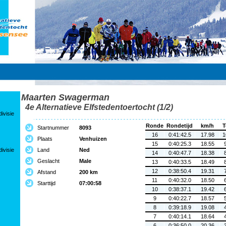
Maarten Swagerman
4e Alternatieve Elfstedentoertocht (1/2)
ivisie
Ronde
Rondetijd
km/h
T
Startnummer
8093
16
0:41:42.5
17.98
1
Plaats
Venhuizen
15
0:40:25.3
18.55
ivisie
Land
Ned
14
0:40:47.7
18.38
Geslacht
Male
13
0:40:33.5
18.49
12
0:38:50.4
19.31
Afstand
200 km
11
0:40:32.0
18.50
Starttijd
07:00:58
10
0:38:37.1
19.42
9
0:40:22.7
18.57
8
0:39:18.9
19.08
7
0:40:14.1
18.64
6
0:36:50.0
20.36