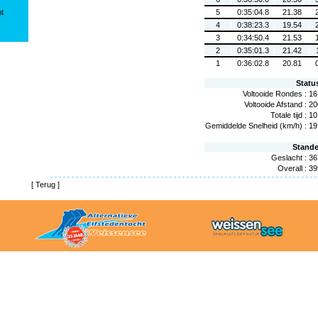
ht
5
0:35:04.8
21.38
4
0:38:23.3
19.54
3
0:34:50.4
21.53
2
0:35:01.3
21.42
1
0:36:02.8
20.81
Statu
Voltooide Rondes :
16
Voltooide Afstand :
20
Totale tijd :
10
Gemiddelde Snelheid (km/h) :
19
Stand
Geslacht :
36
Overall :
39
[
Terug
]