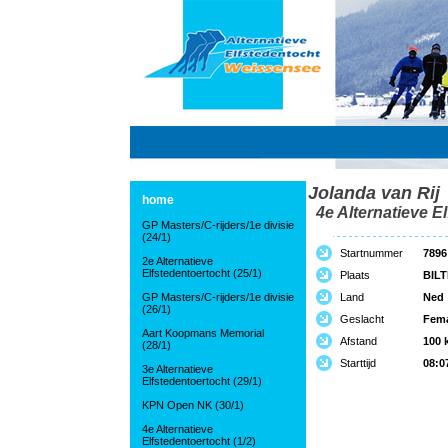
Jolanda van Rij
home
4e Alternatieve El
GP Masters/C-rijders/1e divisie
(24/1)
Startnummer
7896
2e Alternatieve
Elfstedentoertocht (25/1)
Plaats
BIL
GP Masters/C-rijders/1e divisie
Land
Ned
(26/1)
Geslacht
Fem
Aart Koopmans Memorial
Afstand
100 
(28/1)
Starttijd
08:0
3e Alternatieve
Elfstedentoertocht (29/1)
KPN Open NK (30/1)
4e Alternatieve
Elfstedentoertocht (1/2)