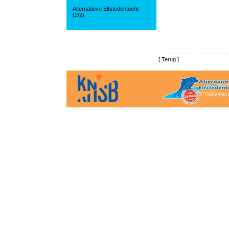
Alternatieve Elfstedentocht
(2/2)
[
Terug
]