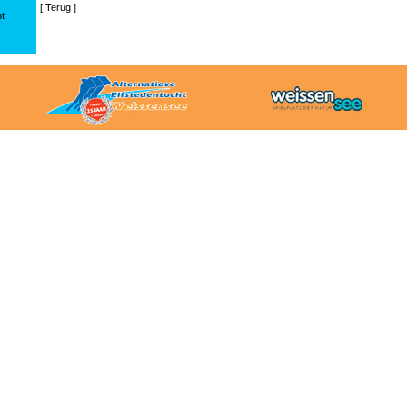
[
Terug
]
ht