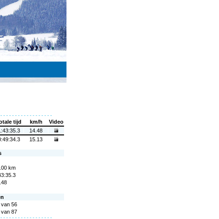
otale tijd
km/h
Video
1:43:35.3
14.48
0:49:34.3
15.13
s
.00 km
43:35.3
.48
en
 van 56
 van 87