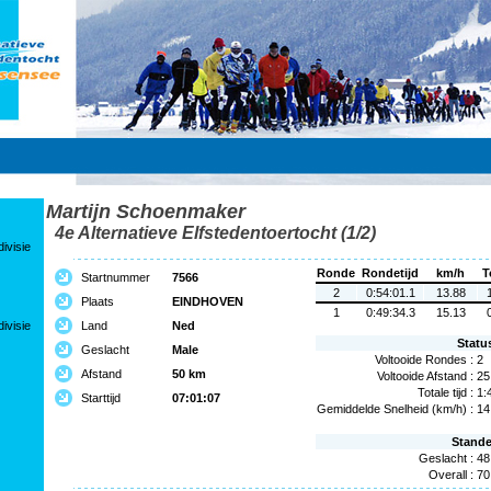
Martijn Schoenmaker
4e Alternatieve Elfstedentoertocht (1/2)
ivisie
Ronde
Rondetijd
km/h
T
Startnummer
7566
2
0:54:01.1
13.88
Plaats
EINDHOVEN
1
0:49:34.3
15.13
ivisie
Land
Ned
Statu
Geslacht
Male
Voltooide Rondes :
2
Afstand
50 km
Voltooide Afstand :
25
Totale tijd :
1:
Starttijd
07:01:07
Gemiddelde Snelheid (km/h) :
14
Stand
Geslacht :
48
Overall :
70