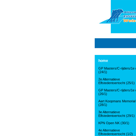
home
GP Masters/C-rijders/1e d
(24/1)
2e Alternatieve
Elfstedentoertocht (25/1)
GP Masters/C-rijders/1e d
(26/1)
Aart Koopmans Memorial
(28/1)
3e Alternatieve
Elfstedentoertocht (29/1)
KPN Open NK (30/1)
4e Alternatieve
Elfstedentoertocht (1/2)