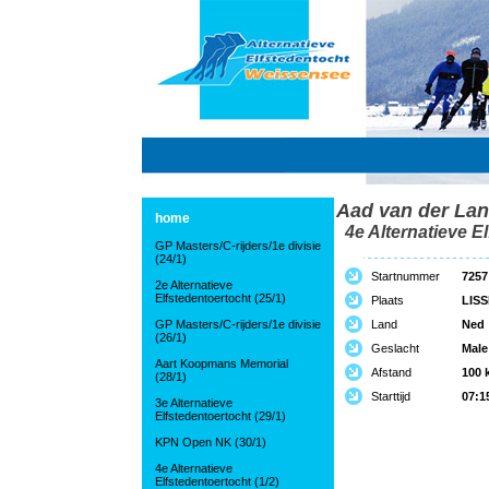
Aad van der La
home
4e Alternatieve El
GP Masters/C-rijders/1e divisie
(24/1)
Startnummer
7257
2e Alternatieve
Elfstedentoertocht (25/1)
Plaats
LISS
GP Masters/C-rijders/1e divisie
Land
Ned
(26/1)
Geslacht
Male
Aart Koopmans Memorial
Afstand
100 
(28/1)
Starttijd
07:1
3e Alternatieve
Elfstedentoertocht (29/1)
KPN Open NK (30/1)
4e Alternatieve
Elfstedentoertocht (1/2)