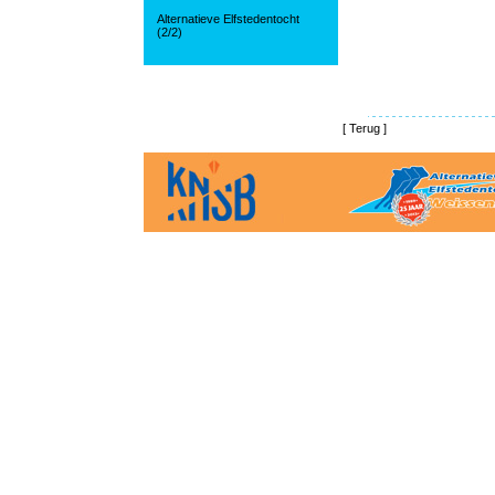
Alternatieve Elfstedentocht
(2/2)
[
Terug
]