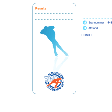
Results
Startnummer
448
Afstand
[
Terug
]