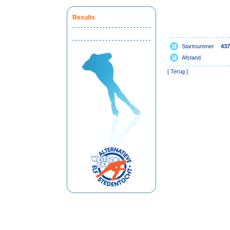
Results
Startnummer
437
Afstand
[
Terug
]