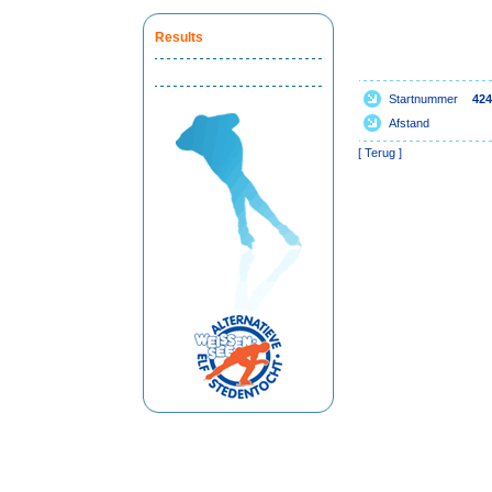
Results
Startnummer
424
Afstand
[
Terug
]