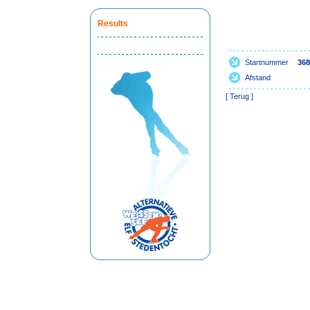
Results
Startnummer
368
Afstand
[
Terug
]