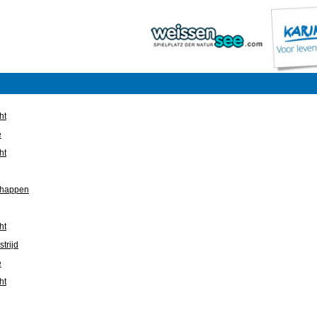
ht
e
ht
chappen
ht
trijd
e
ht