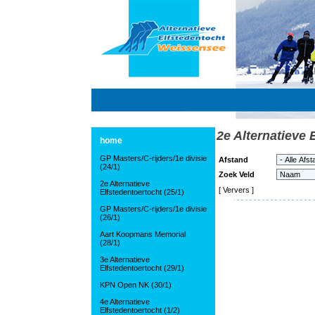
2e Alternatieve 
home
GP Masters/C-rijders/1e divisie
Afstand
(24/1)
Zoek Veld
2e Alternatieve
[
Ververs
]
Elfstedentoertocht (25/1)
GP Masters/C-rijders/1e divisie
(26/1)
Aart Koopmans Memorial
(28/1)
3e Alternatieve
Elfstedentoertocht (29/1)
KPN Open NK (30/1)
4e Alternatieve
Elfstedentoertocht (1/2)