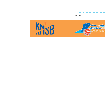
[
Terug
]