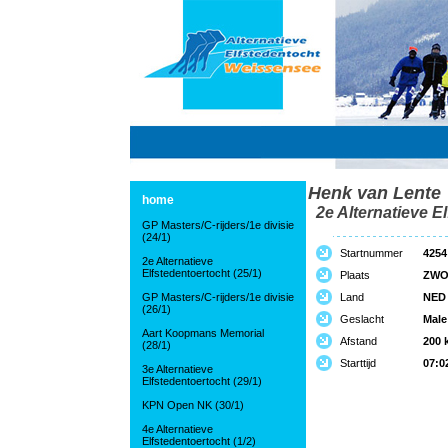
Henk van Lente
home
2e Alternatieve El
GP Masters/C-rijders/1e divisie
(24/1)
Startnummer
4254
2e Alternatieve
Elfstedentoertocht (25/1)
Plaats
ZWO
GP Masters/C-rijders/1e divisie
Land
NED
(26/1)
Geslacht
Male
Aart Koopmans Memorial
Afstand
200 
(28/1)
Starttijd
07:0
3e Alternatieve
Elfstedentoertocht (29/1)
KPN Open NK (30/1)
4e Alternatieve
Elfstedentoertocht (1/2)