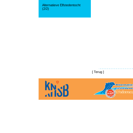
Alternatieve Elfstedentocht
(2/2)
[
Terug
]