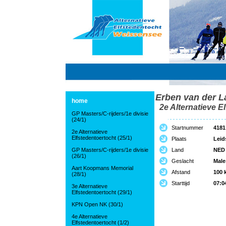
Erben van der L
home
2e Alternatieve El
GP Masters/C-rijders/1e divisie
(24/1)
Startnummer
4181
2e Alternatieve
Elfstedentoertocht (25/1)
Plaats
Lei
GP Masters/C-rijders/1e divisie
Land
NED
(26/1)
Geslacht
Male
Aart Koopmans Memorial
Afstand
100 
(28/1)
Starttijd
07:0
3e Alternatieve
Elfstedentoertocht (29/1)
KPN Open NK (30/1)
4e Alternatieve
Elfstedentoertocht (1/2)