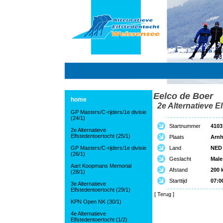
Eelco de Boer
home
2e Alternatieve El
GP Masters/C-rijders/1e divisie
(24/1)
Startnummer
4103
2e Alternatieve
Elfstedentoertocht (25/1)
Plaats
Arn
GP Masters/C-rijders/1e divisie
Land
NED
(26/1)
Geslacht
Male
Aart Koopmans Memorial
Afstand
200 
(28/1)
Starttijd
07:0
3e Alternatieve
Elfstedentoertocht (29/1)
[
Terug
]
KPN Open NK (30/1)
4e Alternatieve
Elfstedentoertocht (1/2)