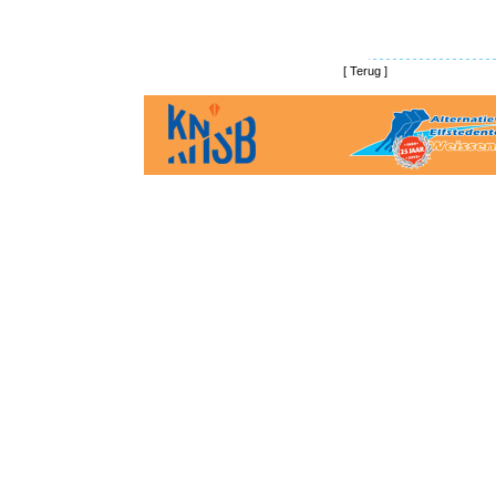
[
Terug
]