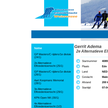
Gerrit Adema
home
2e Alternatieve El
GP Masters/C-rijders/1e divisie
(24/1)
Startnummer
4089
2e Alternatieve
Elfstedentoertocht (25/1)
Plaats
Ede
GP Masters/C-rijders/1e divisie
Land
NED
(26/1)
Geslacht
Male
Aart Koopmans Memorial
Afstand
200 
(28/1)
Starttijd
07:0
3e Alternatieve
Elfstedentoertocht (29/1)
KPN Open NK (30/1)
4e Alternatieve
Elfstedentoertocht (1/2)