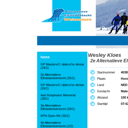
Wesley Kloes
home
2e Alternatieve El
GP Masters/C-rijders/1e divisie
(24/1)
Startnummer
4038
2e Alternatieve
Elfstedentoertocht (25/1)
Plaats
Hoo
GP Masters/C-rijders/1e divisie
Land
NED
(26/1)
Geslacht
Male
Aart Koopmans Memorial
Afstand
100 
(28/1)
Starttijd
07:0
3e Alternatieve
Elfstedentoertocht (29/1)
KPN Open NK (30/1)
4e Alternatieve
Elfstedentoertocht (1/2)