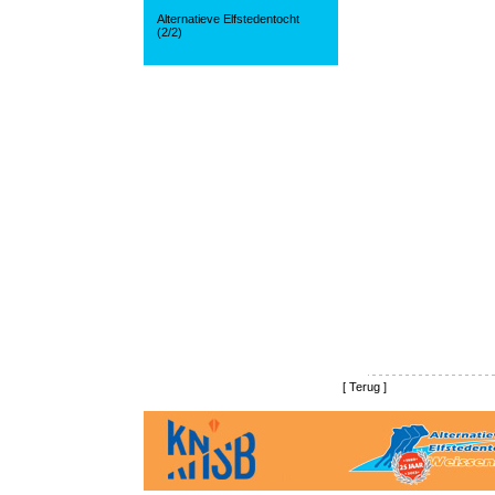
Alternatieve Elfstedentocht
(2/2)
[
Terug
]