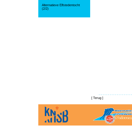
Alternatieve Elfstedentocht
(2/2)
[
Terug
]