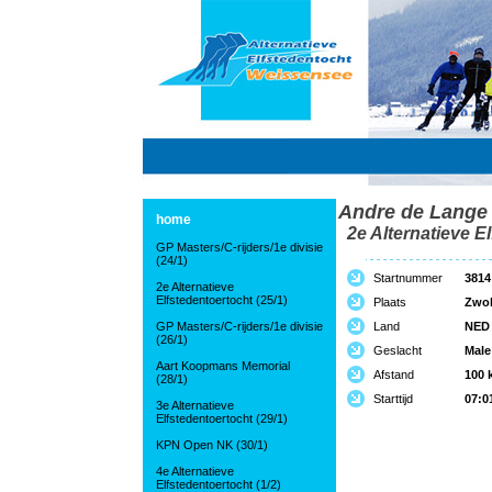
Andre de Lange
home
2e Alternatieve El
GP Masters/C-rijders/1e divisie
(24/1)
Startnummer
3814
2e Alternatieve
Elfstedentoertocht (25/1)
Plaats
Zwol
GP Masters/C-rijders/1e divisie
Land
NED
(26/1)
Geslacht
Male
Aart Koopmans Memorial
Afstand
100 
(28/1)
Starttijd
07:0
3e Alternatieve
Elfstedentoertocht (29/1)
KPN Open NK (30/1)
4e Alternatieve
Elfstedentoertocht (1/2)