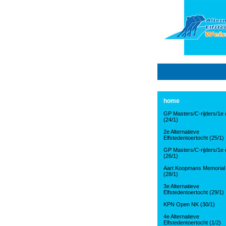
home
GP Masters/C-rijders/1e d
(24/1)
2e Alternatieve
Elfstedentoertocht (25/1)
GP Masters/C-rijders/1e d
(26/1)
Aart Koopmans Memorial
(28/1)
3e Alternatieve
Elfstedentoertocht (29/1)
KPN Open NK (30/1)
4e Alternatieve
Elfstedentoertocht (1/2)