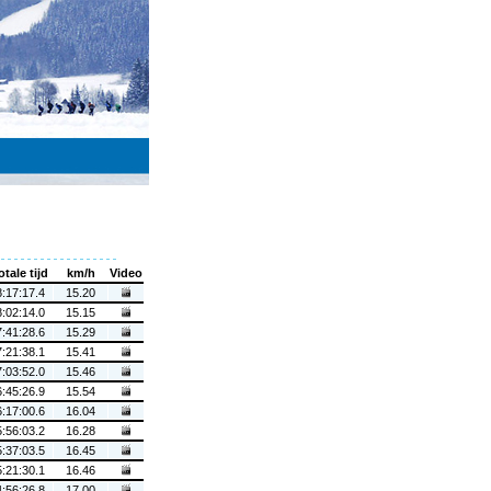
otale tijd
km/h
Video
8:17:17.4
15.20
8:02:14.0
15.15
7:41:28.6
15.29
7:21:38.1
15.41
7:03:52.0
15.46
6:45:26.9
15.54
6:17:00.6
16.04
5:56:03.2
16.28
5:37:03.5
16.45
5:21:30.1
16.46
4:56:26.8
17.00