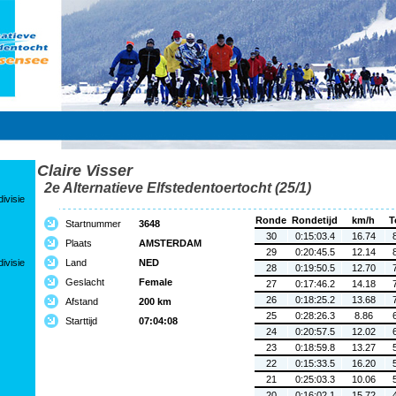
Claire Visser
2e Alternatieve Elfstedentoertocht (25/1)
ivisie
Ronde
Rondetijd
km/h
T
Startnummer
3648
30
0:15:03.4
16.74
Plaats
AMSTERDAM
29
0:20:45.5
12.14
ivisie
Land
NED
28
0:19:50.5
12.70
Geslacht
Female
27
0:17:46.2
14.18
26
0:18:25.2
13.68
Afstand
200 km
25
0:28:26.3
8.86
Starttijd
07:04:08
24
0:20:57.5
12.02
23
0:18:59.8
13.27
22
0:15:33.5
16.20
21
0:25:03.3
10.06
20
0:16:02.1
15.72