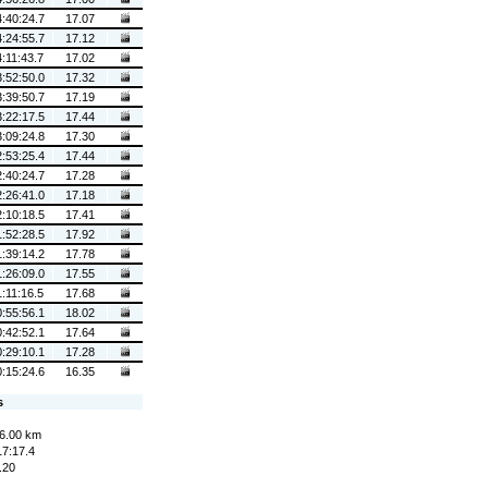
4:40:24.7
17.07
4:24:55.7
17.12
4:11:43.7
17.02
3:52:50.0
17.32
3:39:50.7
17.19
3:22:17.5
17.44
3:09:24.8
17.30
2:53:25.4
17.44
2:40:24.7
17.28
2:26:41.0
17.18
2:10:18.5
17.41
1:52:28.5
17.92
1:39:14.2
17.78
1:26:09.0
17.55
1:11:16.5
17.68
0:55:56.1
18.02
0:42:52.1
17.64
0:29:10.1
17.28
0:15:24.6
16.35
s
6.00 km
17:17.4
.20