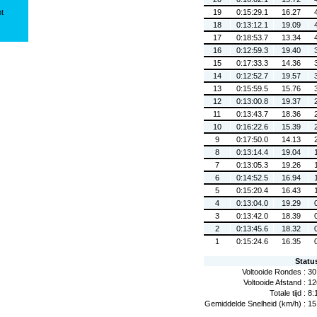
ht
19
0:15:29.1
16.27
18
0:13:12.1
19.09
17
0:18:53.7
13.34
16
0:12:59.3
19.40
15
0:17:33.3
14.36
14
0:12:52.7
19.57
13
0:15:59.5
15.76
12
0:13:00.8
19.37
11
0:13:43.7
18.36
10
0:16:22.6
15.39
9
0:17:50.0
14.13
8
0:13:14.4
19.04
7
0:13:05.3
19.26
6
0:14:52.5
16.94
5
0:15:20.4
16.43
4
0:13:04.0
19.29
3
0:13:42.0
18.39
2
0:13:45.6
18.32
1
0:15:24.6
16.35
Statu
Voltooide Rondes :
30
Voltooide Afstand :
12
Totale tijd :
8:
Gemiddelde Snelheid (km/h) :
15