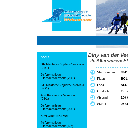
Diny van der Ve
home
2e Alternatieve El
GP Masters/C-rijders/1e divisie
(24/1)
Startnummer
3641
2e Alternatieve
Elfstedentoertocht (25/1)
Plaats
BOL
GP Masters/C-rijders/1e divisie
Land
NED
(26/1)
Geslacht
Fem
Aart Koopmans Memorial
Afstand
200 
(28/1)
Starttijd
07:0
3e Alternatieve
Elfstedentoertocht (29/1)
KPN Open NK (30/1)
4e Alternatieve
Elfstedentoertocht (1/2)