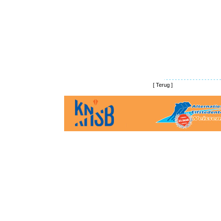
[
Terug
]