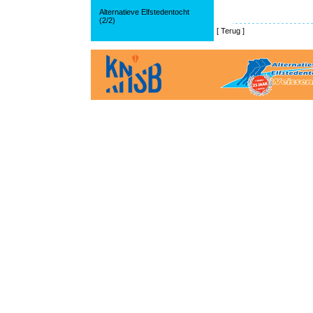
Alternatieve Elfstedentocht
(2/2)
[
Terug
]