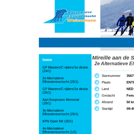
Mireille aan de 
home
2e Alternatieve El
GP Masters/C-rijders/1e divisie
(24/1)
Startnummer
3567
2e Alternatieve
Elfstedentoertocht (25/1)
Plaats
ENT
GP Masters/C-rijders/1e divisie
Land
NED
(26/1)
Geslacht
Fem
Aart Koopmans Memorial
Afstand
50 k
(28/1)
Starttijd
09:4
3e Alternatieve
Elfstedentoertocht (29/1)
KPN Open NK (30/1)
4e Alternatieve
Elfstedentoertocht (1/2)