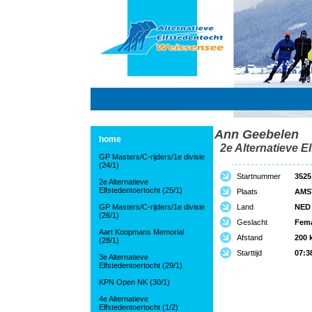
Ann Geebelen
home
2e Alternatieve El
GP Masters/C-rijders/1e divisie
(24/1)
Startnummer
3525
2e Alternatieve
Elfstedentoertocht (25/1)
Plaats
AMS
GP Masters/C-rijders/1e divisie
Land
NED
(26/1)
Geslacht
Fem
Aart Koopmans Memorial
Afstand
200 
(28/1)
Starttijd
07:3
3e Alternatieve
Elfstedentoertocht (29/1)
KPN Open NK (30/1)
4e Alternatieve
Elfstedentoertocht (1/2)