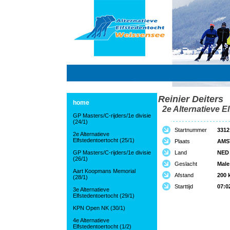
Reinier Deiters
home
2e Alternatieve El
GP Masters/C-rijders/1e divisie
(24/1)
Startnummer
3312
2e Alternatieve
Elfstedentoertocht (25/1)
Plaats
AMS
GP Masters/C-rijders/1e divisie
Land
NED
(26/1)
Geslacht
Male
Aart Koopmans Memorial
Afstand
200 
(28/1)
Starttijd
07:0
3e Alternatieve
Elfstedentoertocht (29/1)
KPN Open NK (30/1)
4e Alternatieve
Elfstedentoertocht (1/2)