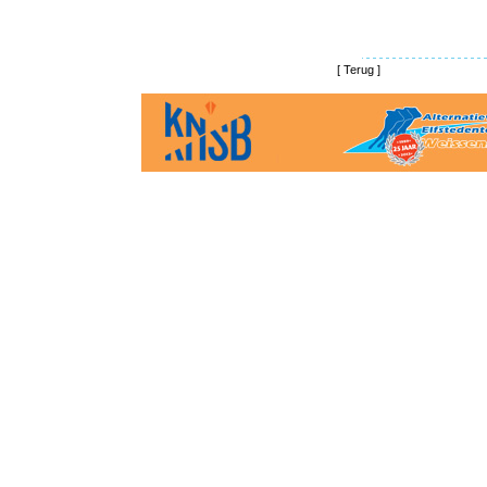
[
Terug
]