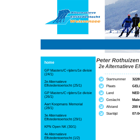
Peter Rothuizen
home
2e Alternatieve El
GP Masters/C-rijders/1e divisie
(24/1)
Startnummer
3228
2e Alternatieve
Elfstedentoertocht (25/1)
Plaats
GEL
GP Masters/C-rijders/1e divisie
Land
NED
(26/1)
Geslacht
Male
Aart Koopmans Memorial
Afstand
200 
(28/1)
Starttijd
07:0
3e Alternatieve
Elfstedentoertocht (29/1)
KPN Open NK (30/1)
4e Alternatieve
Elfstedentoertocht (1/2)