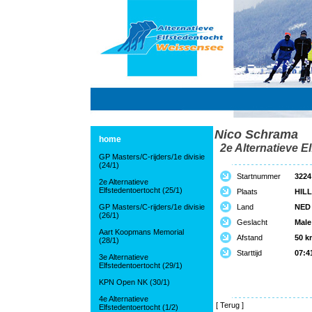
Nico Schrama
home
2e Alternatieve El
GP Masters/C-rijders/1e divisie
(24/1)
Startnummer
3224
2e Alternatieve
Elfstedentoertocht (25/1)
Plaats
HIL
GP Masters/C-rijders/1e divisie
Land
NED
(26/1)
Geslacht
Male
Aart Koopmans Memorial
Afstand
50 k
(28/1)
Starttijd
07:4
3e Alternatieve
Elfstedentoertocht (29/1)
KPN Open NK (30/1)
4e Alternatieve
[
Terug
]
Elfstedentoertocht (1/2)