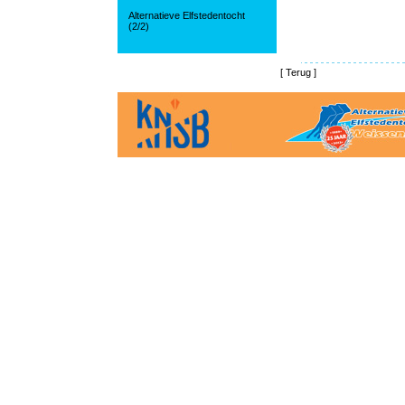
Alternatieve Elfstedentocht
(2/2)
[
Terug
]