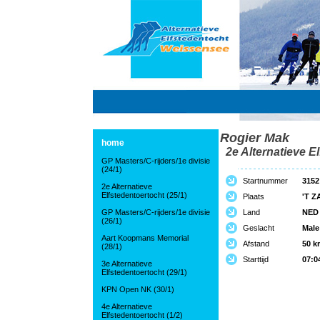
Rogier Mak
home
2e Alternatieve El
GP Masters/C-rijders/1e divisie
(24/1)
Startnummer
3152
2e Alternatieve
Elfstedentoertocht (25/1)
Plaats
'T 
GP Masters/C-rijders/1e divisie
Land
NED
(26/1)
Geslacht
Male
Aart Koopmans Memorial
Afstand
50 k
(28/1)
Starttijd
07:0
3e Alternatieve
Elfstedentoertocht (29/1)
KPN Open NK (30/1)
4e Alternatieve
Elfstedentoertocht (1/2)