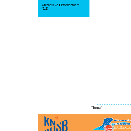
Alternatieve Elfstedentocht
(2/2)
[
Terug
]