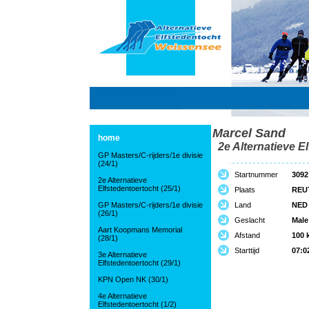
Marcel Sand
home
2e Alternatieve El
GP Masters/C-rijders/1e divisie
(24/1)
Startnummer
3092
2e Alternatieve
Elfstedentoertocht (25/1)
Plaats
REU
GP Masters/C-rijders/1e divisie
Land
NED
(26/1)
Geslacht
Male
Aart Koopmans Memorial
Afstand
100 
(28/1)
Starttijd
07:0
3e Alternatieve
Elfstedentoertocht (29/1)
KPN Open NK (30/1)
4e Alternatieve
Elfstedentoertocht (1/2)