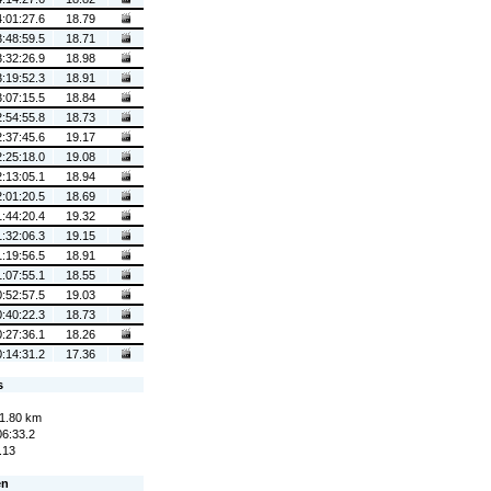
4:01:27.6
18.79
3:48:59.5
18.71
3:32:26.9
18.98
3:19:52.3
18.91
3:07:15.5
18.84
2:54:55.8
18.73
2:37:45.6
19.17
2:25:18.0
19.08
2:13:05.1
18.94
2:01:20.5
18.69
1:44:20.4
19.32
1:32:06.3
19.15
1:19:56.5
18.91
1:07:55.1
18.55
0:52:57.5
19.03
0:40:22.3
18.73
0:27:36.1
18.26
0:14:31.2
17.36
s
1.80 km
06:33.2
.13
en