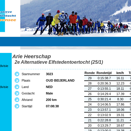
Arie Heerschap
2e Alternatieve Elfstedentoertocht (25/1)
ivisie
Ronde
Rondetijd
km/h
T
Startnummer
3023
29
0:15:38.7
16.11
Plaats
OUD BEIJERLAND
28
0:20:36.3
12.23
ivisie
Land
NED
27
0:13:55.1
18.11
Geslacht
Male
26
0:14:29.4
17.39
25
0:30:21.4
8.30
Afstand
200 km
24
0:14:06.5
17.86
Starttijd
07:08:38
23
0:13:57.1
18.06
22
0:13:02.9
19.31
21
0:22:28.8
11.21
20
0:13:29.7
18.67
19
0:13:00.0
19.38