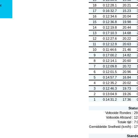
ht
18
0:12:28.1
20.21
17
0:16:32.7
15.23
16
0:12:34.6
20.04
15
0:12:36.8
19.98
14
0:12:19.8
20.44
13
0:17:10.3
14.68
12
0:12:27.6
20.22
11
0:12:12.9
20.63
10
0:11:44.6
21.46
9
0:17:00.2
14.82
8
0:12:14.1
20.60
7
0:12:09.8
20.72
6
0:12:01.5
20.96
5
0:14:57.7
16.84
4
0:12:35.2
20.02
3
0:12:46.3
19.73
2
0:13:04.9
19.26
1
0:14:31.2
17.36
Statu
Voltooide Rondes :
29
Voltooide Afstand :
12
Totale tijd :
7:
Gemiddelde Snelheid (km/h) :
17
Stand