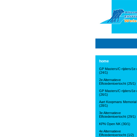
home
GP Masters/C-rijders/1e d
(24/1)
2e Alternatieve
Elfstedentoertocht (25/1)
GP Masters/C-rijders/1e d
(26/1)
Aart Koopmans Memorial
(28/1)
3e Alternatieve
Elfstedentoertocht (29/1)
KPN Open NK (30/1)
4e Alternatieve
Elfstedentoertocht (1/2)