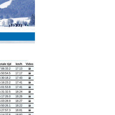
otale tijd
km/h
Video
7:06:33.2
17.13
6:50:54.5
17.17
6:30:18.2
17.43
6:16:23.2
17.41
6:01:53.8
17.41
5:31:32.5
18.24
5:17:26.0
18.26
5:03:28.9
18.27
4:50:26.1
18.22
4:27:57.3
18.81
4:14:27.6
18.82