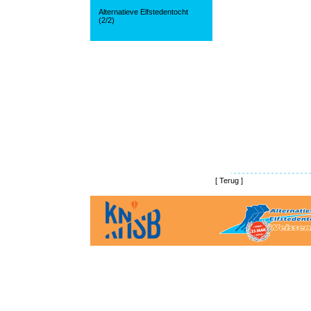
Alternatieve Elfstedentocht
(2/2)
[
Terug
]