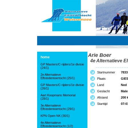
Arie Boer
home
4e Alternatieve El
GP Masters/C-rijders/1e divisie
(24/1)
Startnummer
7833
2e Alternatieve
Elfstedentoertocht (25/1)
Plaats
GIE
GP Masters/C-rijders/1e divisie
Land
Ned
(26/1)
Geslacht
Male
Aart Koopmans Memorial
Afstand
200 
(28/1)
Starttijd
07:0
3e Alternatieve
Elfstedentoertocht (29/1)
KPN Open NK (30/1)
4e Alternatieve
Elfstedentoertocht (1/2)