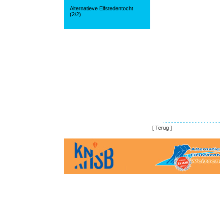
Alternatieve Elfstedentocht
(2/2)
[
Terug
]