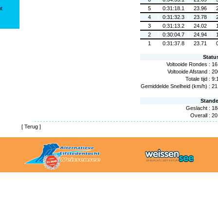
ht
5
0:31:18.1
23.96
4
0:31:32.3
23.78
3
0:31:13.2
24.02
2
0:30:04.7
24.94
1
0:31:37.8
23.71
Statu
Voltooide Rondes :
16
Voltooide Afstand :
20
Totale tijd :
9:
Gemiddelde Snelheid (km/h) :
21
Stand
Geslacht :
18
Overall :
20
[
Terug
]