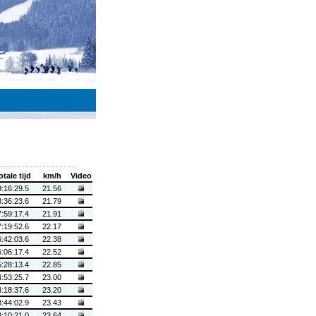
otale tijd
km/h
Video
9:16:29.5
21.56
8:36:23.6
21.79
7:59:17.4
21.91
7:19:52.6
22.17
6:42:03.6
22.38
6:06:17.4
22.52
5:28:13.4
22.85
4:53:25.7
23.00
4:18:37.6
23.20
3:44:02.9
23.43
3:10:21.0
23.64