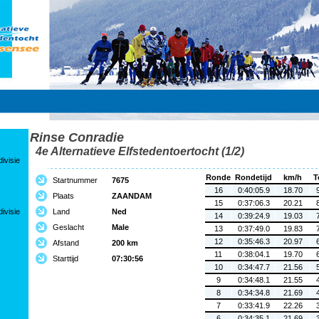
Rinse Conradie
4e Alternatieve Elfstedentoertocht (1/2)
ivisie
Ronde
Rondetijd
km/h
T
Startnummer
7675
16
0:40:05.9
18.70
Plaats
ZAANDAM
15
0:37:06.3
20.21
ivisie
Land
Ned
14
0:39:24.9
19.03
Geslacht
Male
13
0:37:49.0
19.83
12
0:35:46.3
20.97
Afstand
200 km
11
0:38:04.1
19.70
Starttijd
07:30:56
10
0:34:47.7
21.56
9
0:34:48.1
21.55
8
0:34:34.8
21.69
7
0:33:41.9
22.26
6
0:34:35.1
21.69