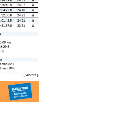
2:35:45.9
24.07
2:04:27.8
24.10
1:32:55.6
24.21
1:01:42.5
24.31
0:31:37.8
23.71
s
0.00 km
16:29.5
.56
en
4 van 828
1 van 1040
[
Ververs
]