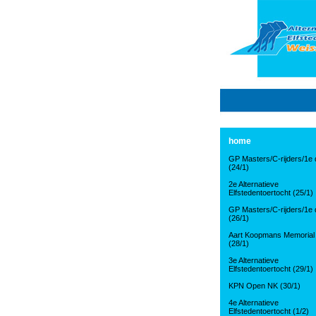
home
GP Masters/C-rijders/1e d
(24/1)
2e Alternatieve
Elfstedentoertocht (25/1)
GP Masters/C-rijders/1e d
(26/1)
Aart Koopmans Memorial
(28/1)
3e Alternatieve
Elfstedentoertocht (29/1)
KPN Open NK (30/1)
4e Alternatieve
Elfstedentoertocht (1/2)