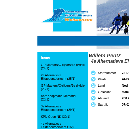
Willem Peutz
home
4e Alternatieve El
GP Masters/C-rijders/1e divisie
(24/1)
Startnummer
7517
2e Alternatieve
Elfstedentoertocht (25/1)
Plaats
AMS
GP Masters/C-rijders/1e divisie
Land
Ned
(26/1)
Geslacht
Male
Aart Koopmans Memorial
Afstand
200 
(28/1)
Starttijd
07:0
3e Alternatieve
Elfstedentoertocht (29/1)
KPN Open NK (30/1)
4e Alternatieve
Elfstedentoertocht (1/2)