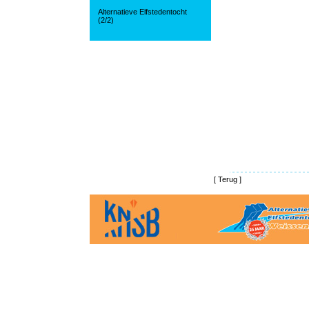
Alternatieve Elfstedentocht
(2/2)
[
Terug
]